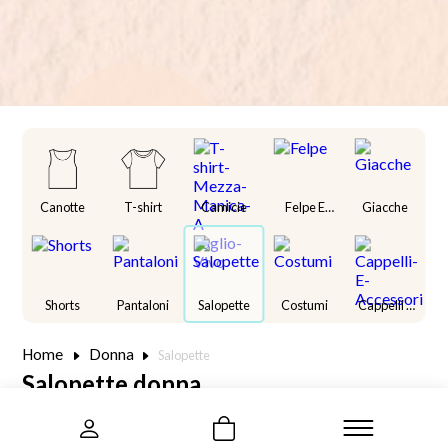
Canotte
T-shirt
Camicie
Felpe E
Giacche
Maglioni
Shorts
Pantaloni
Salopette
Costumi
Cappelli E
Accessori
Home
Donna
Salopette
Salopette donna
Taglia