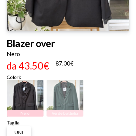
Blazer over
Nero
da
43.50€
87.00€
Colori:
Nero
Verde bottiglia
Taglia:
UNI