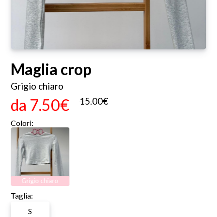
Maglia crop
Grigio chiaro
da
7.50€
15.00€
Colori:
Grigio chiaro
Taglia:
S