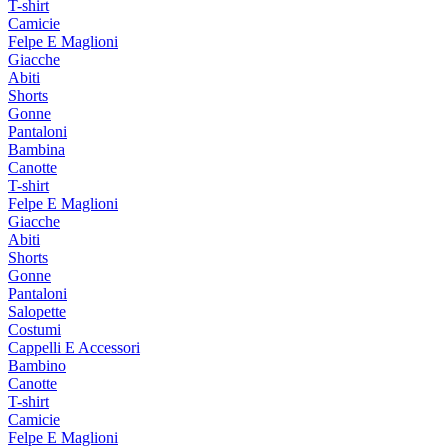
T-shirt
Camicie
Felpe E Maglioni
Giacche
Abiti
Shorts
Gonne
Pantaloni
Bambina
Canotte
T-shirt
Felpe E Maglioni
Giacche
Abiti
Shorts
Gonne
Pantaloni
Salopette
Costumi
Cappelli E Accessori
Bambino
Canotte
T-shirt
Camicie
Felpe E Maglioni