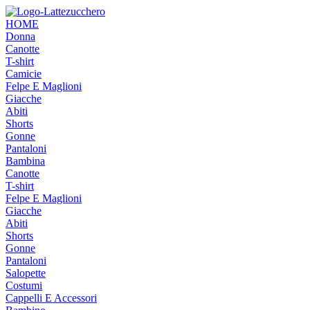
HOME
Donna
Canotte
T-shirt
Camicie
Felpe E Maglioni
Giacche
Abiti
Shorts
Gonne
Pantaloni
Bambina
Canotte
T-shirt
Felpe E Maglioni
Giacche
Abiti
Shorts
Gonne
Pantaloni
Salopette
Costumi
Cappelli E Accessori