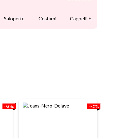
Salopette
Costumi
Cappelli E
Accessori
-50%
-50%