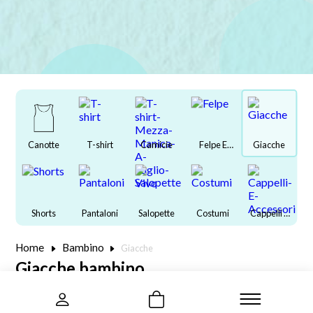
Canotte
T-shirt
Camicie
Felpe E
Giacche
Maglioni
Shorts
Pantaloni
Salopette
Costumi
Cappelli E
Accessori
Home
Bambino
Giacche
Giacche bambino
Taglia